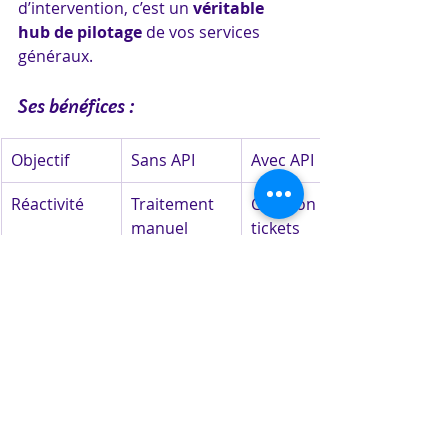
d’intervention, c’est un 
véritable 
hub de pilotage
 de vos services 
généraux.
Ses bénéfices :
Objectif
Sans API
Avec API
Réactivité
Traitement 
Création de 
manuel
tickets 
automatique
Fiabilité
Risques de 
Données 
doublons ou 
synchronisé
oublis
es et 
sécurisées
Efficacité
Perte de 
Automatisati
temps en 
on des 