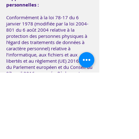
personnelles :
Conformément à la loi 78-17 du 6
janvier 1978 (modifiée par la loi
2004-
801
du 6 août 2004 relative à la
protection des personnes physiques à
l’égard des traitements de données à
caractère personnel) relative à
l’informatique, aux fichiers et aux
libertés et au règlement (UE) 2016/679
du Parlement européen et du Conseil du
27 avril 2016 nommé «Règlement
européen sur la protection des données
», les internautes disposent d’un droit
d’accès, de rectification, de modification
et de suppression concernant les
données qui les concernent
personnellement.
Ce droit peut être exercé par courrier
postal adressé à l’adresse suivante :
Followme SAS, 61 rue traversière 75012