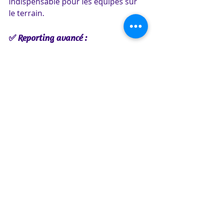
indispensable pour les équipes sur 
le terrain.
✅ Reporting avancé : 
Suivi des performances, analyse des 
coûts, statistiques détaillées.
✅ Intégration avec d’autres outils : 
Connexion possible avec vos ERP, 
CRM ou outils métier.
📈 Passez à l’action dès 