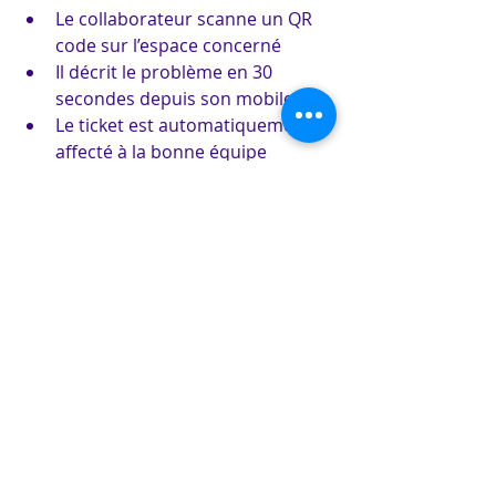
Le collaborateur scanne un QR 
code sur l’espace concerné
Il décrit le problème en 30 
secondes depuis son mobile
Le ticket est automatiquement 
affecté à la bonne équipe
L’avancement est visible dans un 
portail utilisateur
Une enquête de satisfaction est 
envoyée après traitement
Résultat : des interventions 
plus rapides, une QVT en 
hausse, et une équipe 
support valorisée.
Conclusion : un meilleur 
environnement passe par 