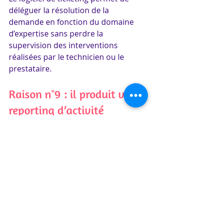
déléguer la résolution de la 
demande en fonction du domaine 
d’expertise sans perdre la 
supervision des interventions 
réalisées par le technicien ou le 
prestataire.
Raison n°9 : il produit votre 
reporting d’activité
Dans le cadre de votre activité, vous 
devez régulièrement rendre des 
comptes à votre hiérarchie ainsi qu’à 
vos clients de vos engagements de 
qualité de service.
L'outil de ticketing collecte, trace et 
horodate les actions et les échanges. 