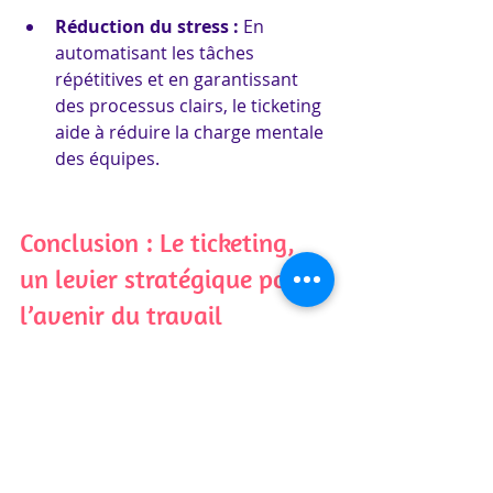
Réduction du stress :
 En 
automatisant les tâches 
répétitives et en garantissant 
des processus clairs, le ticketing 
aide à réduire la charge mentale 
des équipes.
Conclusion : Le ticketing, 
un levier stratégique pour 
l’avenir du travail
En 2025, l’environnement de travail 
sera marqué par une recherche 
constante d’efficacité, de 
collaboration fluide et de satisfaction 
des collaborateurs. 