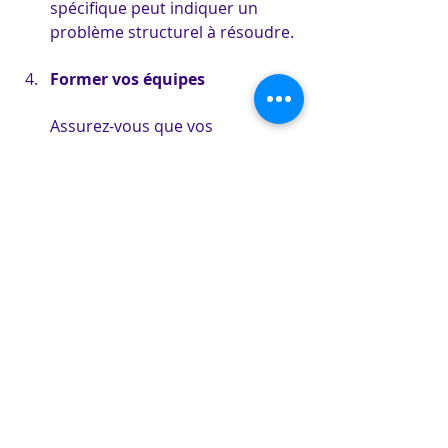
spécifique peut indiquer un 
problème structurel à résoudre.
Former vos équipes
Assurez-vous que vos 
collaborateurs comprennent 
l’intérêt des données et savent 
les exploiter pour ajuster leurs 
pratiques au quotidien.
Conclusion
Le 
reporting
 et les 
analyses
 ne sont 
pas de simples options dans un 
système de ticketing : ils en sont le 