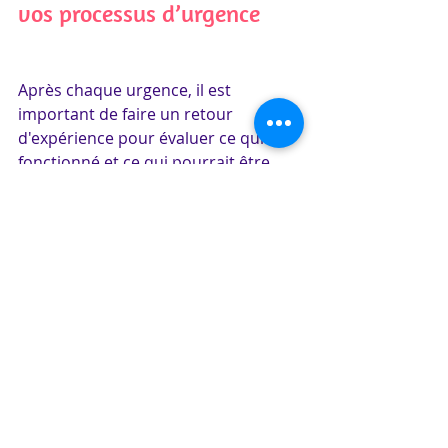
vos processus d’urgence
Après chaque urgence, il est 
important de faire un retour 
d'expérience pour évaluer ce qui a 
fonctionné et ce qui pourrait être 
amélioré. L’objectif est d’ajuster vos 
protocoles pour rendre vos 
interventions encore plus efficaces à 
l'avenir.
Conseil : 
Organisez des réunions de 
débriefing après chaque incident 
pour analyser la gestion de la 
situation. Utilisez les données 
collectées via le logiciel de ticketing 
pour identifier les points faibles et 