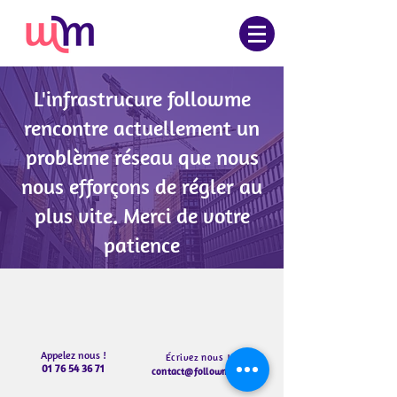
L'infrastrucure followme
rencontre actuellement un
problème réseau que nous
nous efforçons de régler au
plus vite. Merci de votre
patience
Appelez nous !
Écrivez nous !
01 76 54 36 71
contact@followme.fr
@