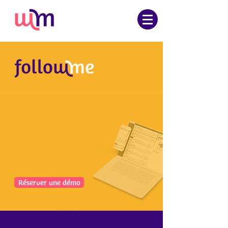
L'outil de
ticketing
qui simplifie la
gestion des demandes
et des incidents en
immobilier.
Réserver une démo
Centralisez
toutes les demandes