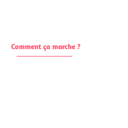
Les interventions sont plus rapides et de
meilleure qualité.
Comment ça marche ?
Résident