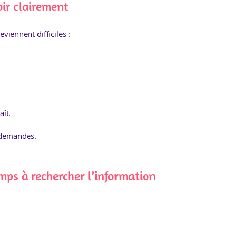
ir clairement
viennent difficiles :
aît.
s demandes.
mps à rechercher l’information