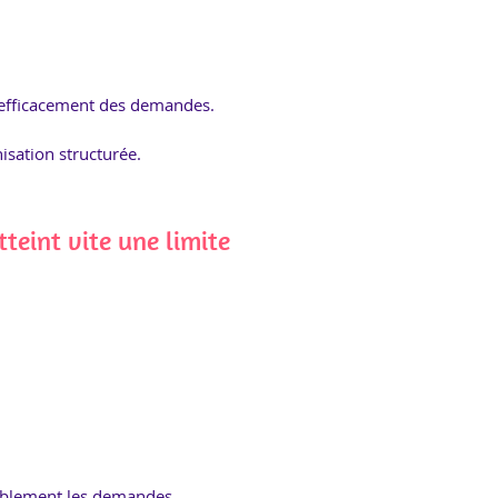
r efficacement des demandes.
isation structurée.
eint vite une limite
urablement les demandes.